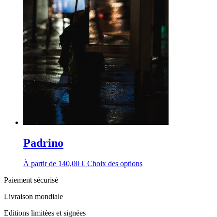
Padrino
À partir de
140,00
€
Choix des options
Paiement sécurisé
Livraison mondiale
Editions limitées et signées