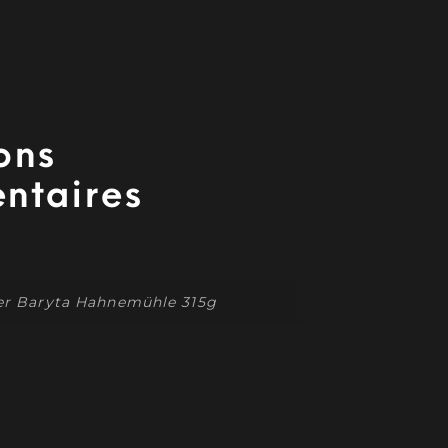
ons
ntaires
er Baryta Hahnemühle 315g