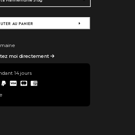
UTER AU PANIER
semaine
ctez moi directement
ndant 14 jours
e