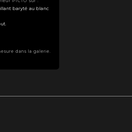
meur PICTO sur :
llant baryté au blanc
ut.
mesure dans la galerie.