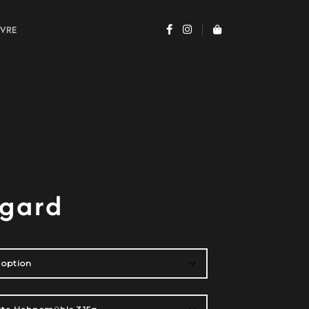
UVRE
egard