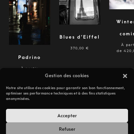
Winte
comi
Blues d’Eiffel
À par
370,00
€
de
420
Padrino
À partir
de
140,00
€
Gestion des cookies
Notre site utilise des cookies pour garantir son bon fonctionnement,
optimiser ses performance techniques et à des fins statistiques
anonymisées.
Accepter
Paiement
Livraison
Editions limitées et
sécurisé
mondiale
signées
Refuser