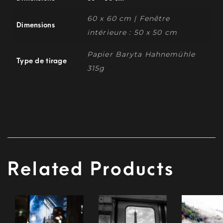
60 x 60 cm | Fenêtre
Dimensions
intérieure : 50 x 50 cm
Papier Baryta Hahnemühle
Type de tirage
315g
Related Products