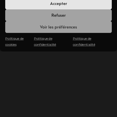
Accepter
Refuser
Voir les préférences
Politique de
Politique de
Politique de
cookies
confidentialité
confidentialité
CRÉATION
Mise en scène & Projets
personnels
Photographies instinctives, recherches
personnelles, inspirations
cinématographiques… Liberté absolue.
DÉCOUVRIR