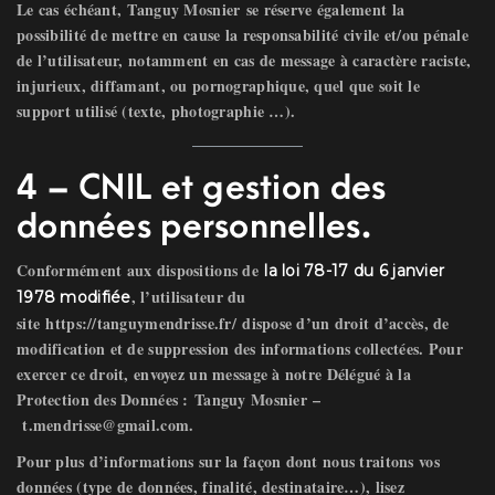
Le cas échéant,
Tanguy Mosnier
se réserve également la
possibilité de mettre en cause la responsabilité civile et/ou pénale
de l’utilisateur, notamment en cas de message à caractère raciste,
injurieux, diffamant, ou pornographique, quel que soit le
support utilisé (texte, photographie …).
4 – CNIL et gestion des
données personnelles.
Conformément aux dispositions de
la loi 78-17 du 6 janvier
, l’utilisateur du
1978 modifiée
site
https://tanguymendrisse.fr/
dispose d’un droit d’accès, de
modification et de suppression des informations collectées. Pour
exercer ce droit, envoyez un message à notre Délégué à la
Protection des Données :
Tanguy Mosnier
–
t.mendrisse@gmail.com
.
Pour plus d’informations sur la façon dont nous traitons vos
données (type de données, finalité, destinataire…), lisez