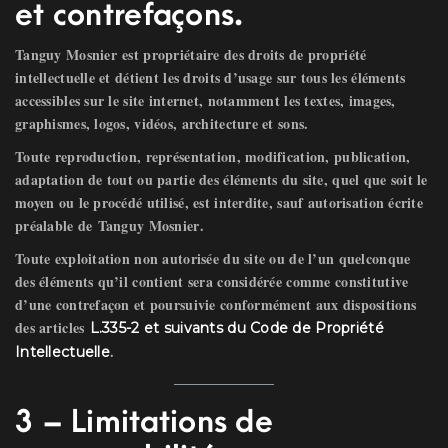
et contrefaçons.
Tanguy Mosnier
est propriétaire des droits de propriété
intellectuelle et détient les droits d’usage sur tous les éléments
accessibles sur le site internet, notamment les textes, images,
graphismes, logos, vidéos, architecture et sons.
Toute reproduction, représentation, modification, publication,
adaptation de tout ou partie des éléments du site, quel que soit le
moyen ou le procédé utilisé, est interdite, sauf autorisation écrite
préalable de
Tanguy Mosnier
.
Toute exploitation non autorisée du site ou de l’un quelconque
des éléments qu’il contient sera considérée comme constitutive
d’une contrefaçon et poursuivie conformément aux dispositions
des articles
L.335-2 et suivants du Code de Propriété
.
Intellectuelle
3 – Limitations de