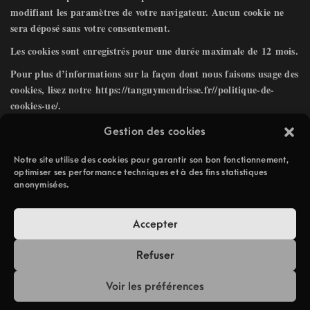
modifiant les paramètres de votre navigateur. Aucun cookie ne
sera déposé sans votre consentement.
Les cookies sont enregistrés pour une durée maximale de
12
mois.
Pour plus d’informations sur la façon dont nous faisons usage des
cookies, lisez notre
https://tanguymendrisse.fr//politique-de-
cookies-ue/
.
Gestion des cookies
6 – Droit applicable et
Notre site utilise des cookies pour garantir son bon fonctionnement,
attribution de juridiction.
optimiser ses performance techniques et à des fins statistiques
anonymisées.
Tout litige en relation avec l’utilisation du
site
https://tanguymendrisse.fr/
est soumis au droit français. En
Accepter
dehors des cas où la loi ne le permet pas, il est fait attribution
exclusive de juridiction aux tribunaux compétents de
Paris
.
Refuser
Voir les préférences
© 2026 Tanguy Mendrisse -
Politique de confidentialité
-