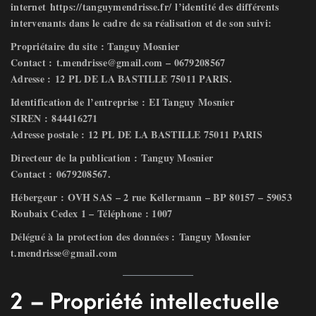
internet
https://tanguymendrisse.fr/
l’identité des différents
intervenants dans le cadre de sa réalisation et de son suivi:
Propriétaire du site :
Tanguy Mosnier
Contact :
t.mendrisse@gmail.com
–
0679208567
Adresse :
12 PL DE LA BASTILLE 75011 PARIS
.
Identification de l’entreprise :
EI Tanguy Mosnier
SIREN :
844416271
Adresse postale :
12 PL DE LA BASTILLE 75011 PARIS
Directeur de la publication :
Tanguy Mosnier
Contact :
0679208567
.
Hébergeur :
OVH SAS – 2 rue Kellermann – BP 80157 – 59053
Roubaix Cedex 1 – Téléphone : 1007
Délégué à la protection des données :
Tanguy Mosnier
t.mendrisse@gmail.com
2 – Propriété intellectuelle