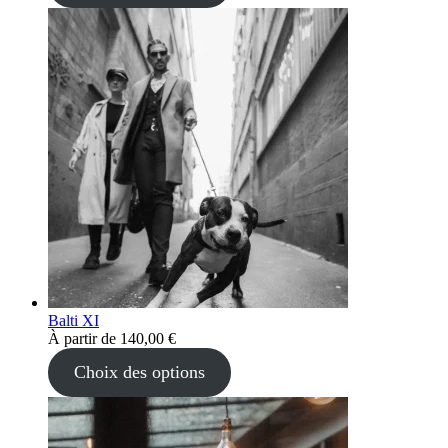
Balti XI
À partir de
140,00
€
Choix des options