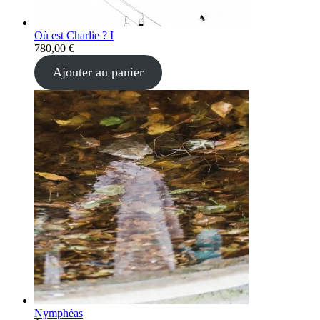
Où est Charlie ? I
780,00
€
Ajouter au panier
Nymphéas