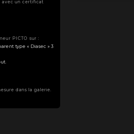
 avec un certificat
meur PICTO sur :
parent type « Diasec » 3
ut.
mesure dans la galerie.