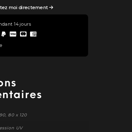
ctez moi directement
ndant 14 jours
e
ons
ntaires
90, 80 x 120
ession UV